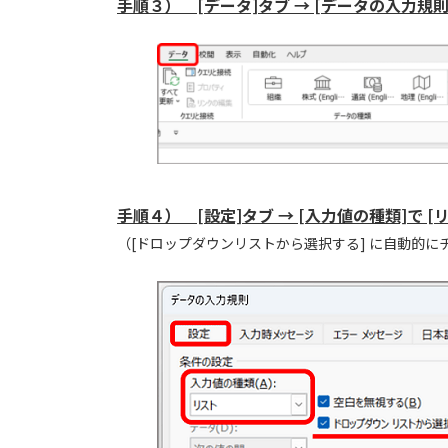
手順３） [データ]タブ →
[データの入力規則
手順４） [設定]タブ → [入力値の種類]で 
（[ドロップダウンリストから選択する] に自動的に