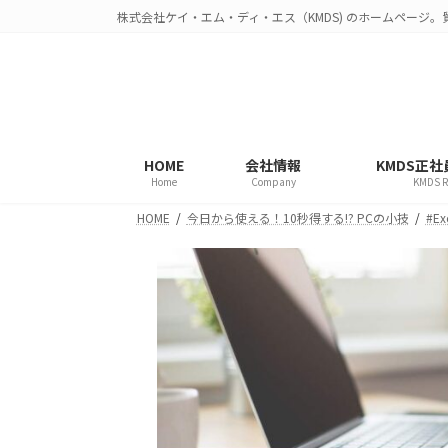
コ
ナ
株式会社ケイ・エム・ディ・エス（KMDS) のホームページ
ン
ビ
テ
ゲ
ン
ー
ツ
シ
へ
ョ
ス
ン
HOME
会社情報
KMDS正
キ
に
Home
Company
KMDS R
ッ
移
HOME
今日から使える！10秒得する!? PCの小技
#Ex
プ
動