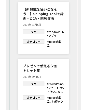
【新機能を使いこなそ
う！】Snipping Toolで録
画・OCR・図形描画
2024年11月6日
タグ
#Windows11
、
#アプリ
カテゴリー
Microsoft製
品
プレゼンで使えるショー
トカット集
2024年8月16日
タグ
#PowerPoint
、
#ショートカッ
ト使いこなし
カテゴリー
Microsoft製
品
、
時短テク