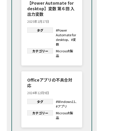
【Power Automate for
desktop】変数 第６回 入
出力変数
2025年1月17日
タグ
#Power
Automate for
desktop
、
#変
数
カテゴリー
Microsoft製
品
Officeアプリの不具合対
応
2024年12月9日
タグ
#Windows11
、
#アプリ
カテゴリー
Microsoft製
品