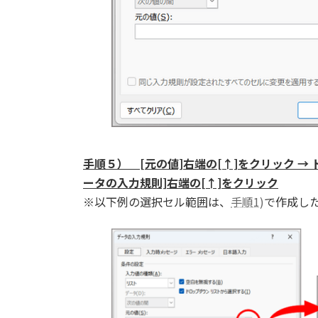
手順５） [元の値]右端の[↑]をクリック →
ータの入力規則]右端の[↑]をクリック
※以下例の選択セル範囲は、
手順1)
で作成し