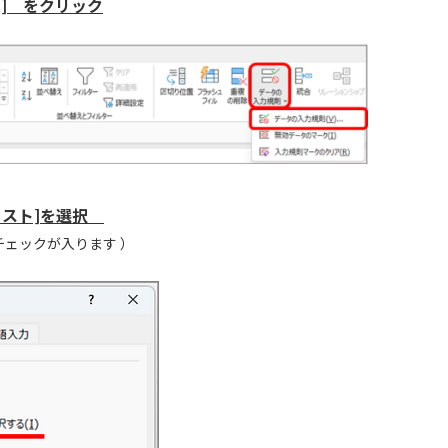
] をクリック
[リスト]を選択
チェックが入ります ）