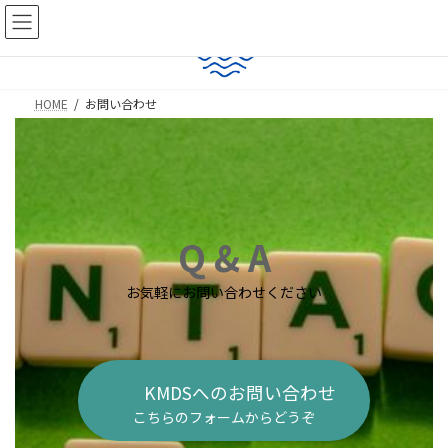
コ
ナ
ン
ビ
テ
ゲ
ン
ー
ツ
シ
HOME
お問い合わせ
へ
ョ
ス
ン
キ
に
ッ
移
プ
動
Q & A
お気軽にお問い合わせください
KMDSへのお問い合わせ
こちらのフォームからどうぞ