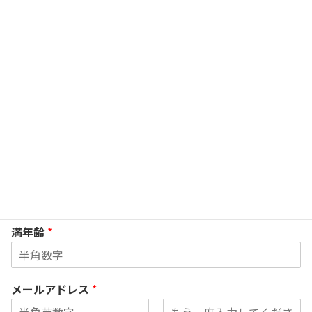
例）ヨコハマ ハナコ
生年月日（西暦）
*
（月）
*
（日）
*
満年齢
*
メールアドレス
*