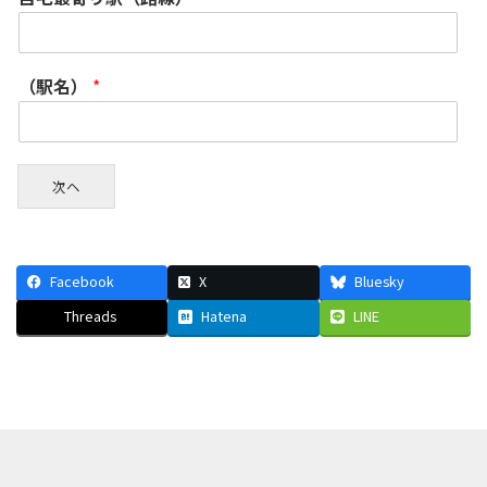
（駅名）
*
次ヘ
Facebook
X
Bluesky
Threads
Hatena
LINE