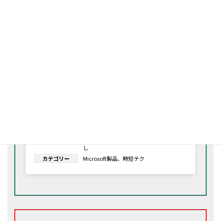
【新機能を使いこなそう！】Snipping Toolで録
画・OCR・図形描画
2024年11月6日
タグ
#Windows11
、
#アプリ
カテゴリー
Microsoft製品
プレゼンで使えるショートカット集
2024年8月16日
タグ
#PowerPoint
、
#ショートカット使いこな
し
カテゴリー
Microsoft製品
、
時短テク