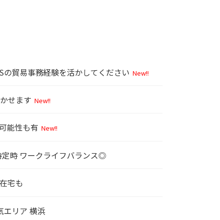
CSの貿易事務経験を活かしてください
New!!
活かせます
New!!
の可能性も有
New!!
時定時 ワークライフバランス◎
2在宅も
気エリア 横浜