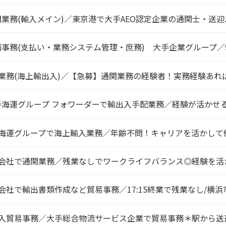
関業務(輸入メイン)／東京港で大手AEO認定企業の通関士・送
務事務(支払い・業務システム管理・庶務) 大手企業グループ／
業務(海上輸出入)／【急募】通関業務の経験者！実務経験あれ
手海運グループ フォワーダーで輸出入手配業務／経験が活かせ
海運グループで海上輸入業務／年齢不問！キャリアを活かして
会社で通関業務／残業なしでワークライフバランス◎経験を活
会社で輸出書類作成など貿易事務／17:15終業で残業なし/横浜
入貿易事務／大手総合物流サービス企業で貿易事務＊駅から送