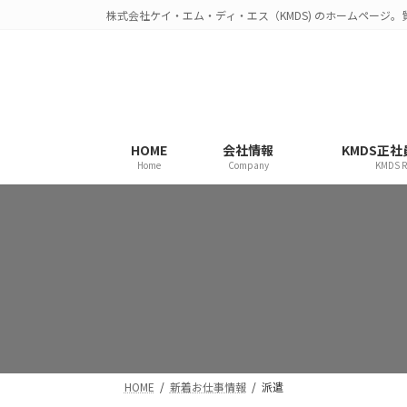
コ
ナ
株式会社ケイ・エム・ディ・エス（KMDS) のホームページ
ン
ビ
テ
ゲ
ン
ー
ツ
シ
へ
ョ
ス
ン
HOME
会社情報
KMDS正
キ
に
Home
Company
KMDS R
ッ
移
プ
動
HOME
新着お仕事情報
派遣