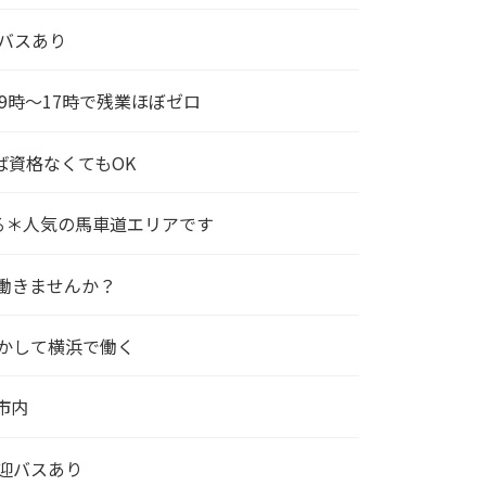
迎バスあり
9時～17時で残業ほぼゼロ
ば資格なくてもOK
る＊人気の馬車道エリアです
働きませんか？
かして横浜で働く
市内
迎バスあり