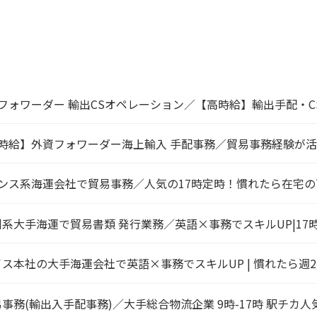
フォワーダー 輸出CSオペレーション／【高時給】輸出手配・
時給】外資フォワーダー海上輸入 手配事務／貿易事務経験が
ンス系海運会社で貿易事務／人気の17時定時！慣れたら在宅
州系大手海運で貿易書類 発行業務／英語×事務でスキルUP|17
イス本社の大手海運会社で英語×事務でスキルUP | 慣れたら週
事務(輸出入手配事務)／大手総合物流企業 9時-17時 駅チカ人