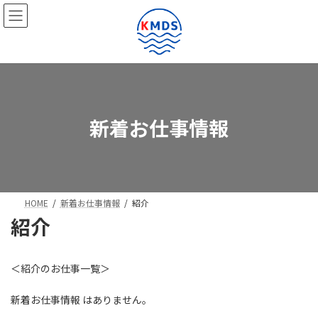
コ
ナ
ン
ビ
テ
ゲ
ン
ー
ツ
シ
へ
ョ
ス
ン
キ
に
ッ
移
新着お仕事情報
プ
動
HOME
新着お仕事情報
紹介
紹介
＜紹介のお仕事一覧＞
新着お仕事情報 はありません。